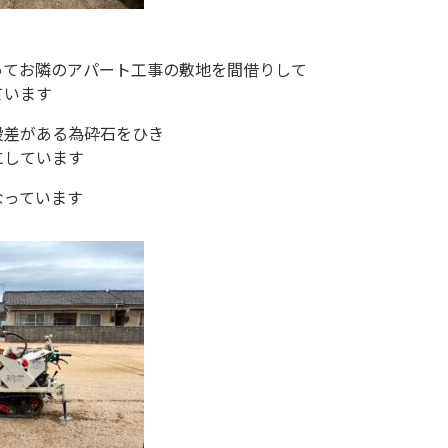
ってお隣のアパート工事の敷地を間借りして
ています
段差がある為砕石をひき
にしています
なっています