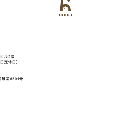
井ビル2階
水曜日定休日）
号第6604号