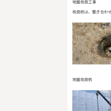
地盤改良工事
改良杭は、繋ぎ合わ
地盤改良杭