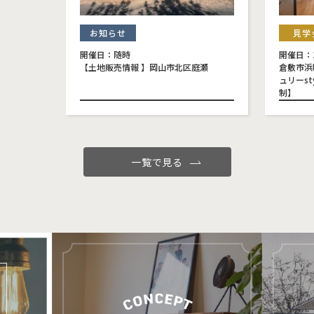
お知らせ
見学
開催日：随時
開催日：11
【土地販売情報 】岡山市北区庭瀬
倉敷市浜
ュリーs
制】
一覧で見る