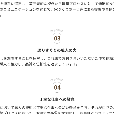
を慎重に選定し、第三者的な視点から建築プロセスに対して俯瞰的な
のコミュニケーションを通じて、家づくりの一歩先にある提案や事例
。
o
c
i
e
u
r
p
s
03
選りすぐりの職人の力
しを左右することを理解し、これまでお付き合いいただいた中で信頼
職人と協力し、品質と信頼性を追求しています。
o
c
i
e
u
r
p
s
04
丁寧な仕事への敬意
において職人の技術と丁寧な仕事への深い敬意を持ち、それが建物の
築プロセスにおいて、現場での品質を大切にし、お客様とのコミュニ