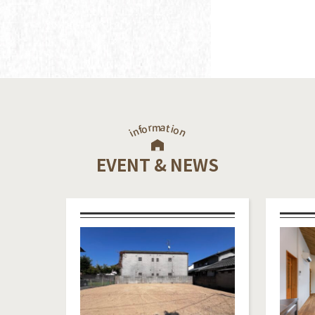
a
r
m
t
o
i
f
o
n
n
i
EVENT & NEWS