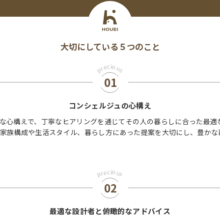
大切にしている５つのこと
c
i
o
e
u
r
p
s
01
コンシェルジュの心構え
な心構えで、丁寧なヒアリングを通じてその人の暮らしに合った最適
家族構成や生活スタイル、暮らし方にあった提案を大切にし、豊かな
o
c
i
e
u
r
p
s
02
最適な設計者と俯瞰的なアドバイス