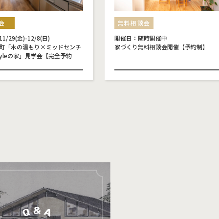
会
無料相談会
/29(金)-12/8(日)
開催日：随時開催中
町「木の温もり×ミッドセンチ
家づくり無料相談会開催【予約制】
tyleの家」見学会【完全予約