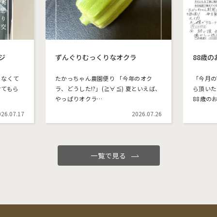
ジ
ずんぐりむっくりなオクラ
88歳
らなくて
たかっちゃん農園便り 「今年のオク
「今月の
せてもら
ラ、どうした!?」(≧∀≦) 夏といえば、
ら頂いた
やっぱりオクラ…
88歳の
026.07.17
2026.07.26
一覧で見る