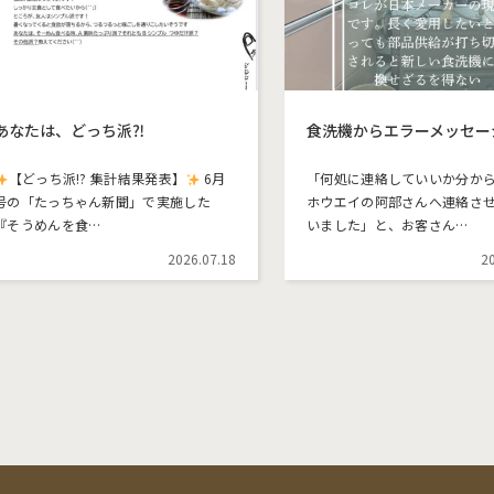
あなたは、どっち派⁈
食洗機からエラーメッセー
【どっち派!? 集計結果発表】
6月
「何処に連絡していいか分か
号の「たっちゃん新聞」で実施した
ホウエイの阿部さんへ連絡さ
『そうめんを食…
いました」と、お客さん…
2026.07.18
2